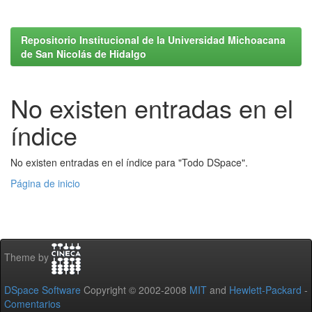
Repositorio Institucional de la Universidad Michoacana
de San Nicolás de Hidalgo
No existen entradas en el
índice
No existen entradas en el índice para "Todo DSpace".
Página de inicio
Theme by
DSpace Software
Copyright © 2002-2008
MIT
and
Hewlett-Packard
-
Comentarios