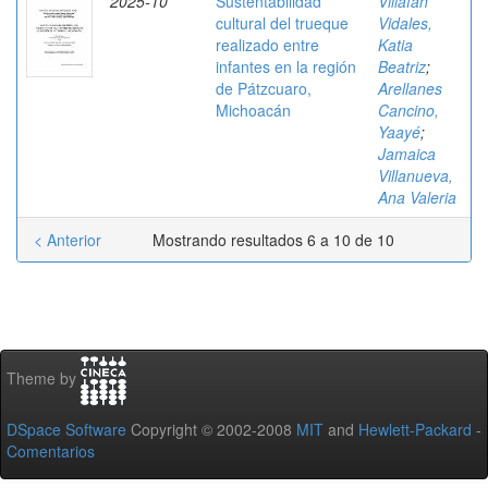
2025-10
Sustentabilidad
Villafán
cultural del trueque
Vidales,
realizado entre
Katia
infantes en la región
Beatriz
;
de Pátzcuaro,
Arellanes
Michoacán
Cancino,
Yaayé
;
Jamaica
Villanueva,
Ana Valeria
< Anterior
Mostrando resultados 6 a 10 de 10
Theme by
DSpace Software
Copyright © 2002-2008
MIT
and
Hewlett-Packard
-
Comentarios