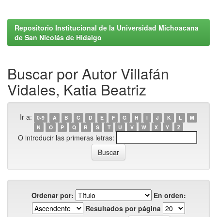
Repositorio Institucional de la Universidad Michoacana
de San Nicolás de Hidalgo
Buscar por Autor Villafán
Vidales, Katia Beatriz
Ir a:
0-9
A
B
C
D
E
F
G
H
I
J
K
L
M
N
O
P
Q
R
S
T
U
V
W
X
Y
Z
O introducir las primeras letras:
Ordenar por:
En orden:
Resultados por página