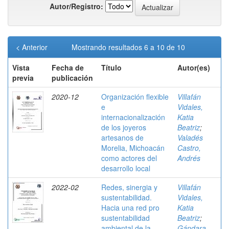
Autor/Registro:
< Anterior
Mostrando resultados 6 a 10 de 10
Vista
Fecha de
Título
Autor(es)
previa
publicación
2020-12
Organización flexible
Villafán
e
Vidales,
internacionalización
Katia
de los joyeros
Beatriz
;
artesanos de
Valadés
Morelia, Michoacán
Castro,
como actores del
Andrés
desarrollo local
2022-02
Redes, sinergia y
Villafán
sustentabilidad.
Vidales,
Hacia una red pro
Katia
sustentabilidad
Beatriz
;
ambiental de la
Gándara