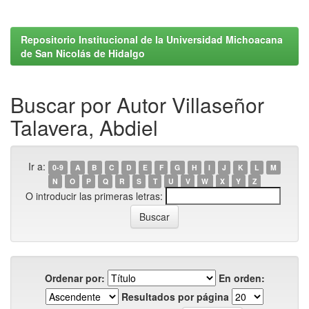
Repositorio Institucional de la Universidad Michoacana
de San Nicolás de Hidalgo
Buscar por Autor Villaseñor
Talavera, Abdiel
Ir a:
0-9
A
B
C
D
E
F
G
H
I
J
K
L
M
N
O
P
Q
R
S
T
U
V
W
X
Y
Z
O introducir las primeras letras:
Ordenar por:
En orden:
Resultados por página