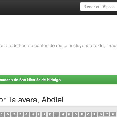
o a todo tipo de contenido digital incluyendo texto, imá
choacana de San Nicolás de Hidalgo
or Talavera, Abdiel
C
D
E
F
G
H
I
J
K
L
M
N
O
P
Q
R
S
T
U