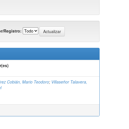
r/Registro:
r(es)
rez Cobián, Mario Teodoro
;
Villaseñor Talavera,
l