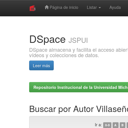
Página de inicio
Listar
Ayuda
Skip
navigation
DSpace
JSPUI
DSpace almacena y facilita el acceso abiert
vídeos y colecciones de datos.
Leer más
Repositorio Institucional de la Universidad Mi
Buscar por Autor Villaseñ
Ir a:
0-9
A
B