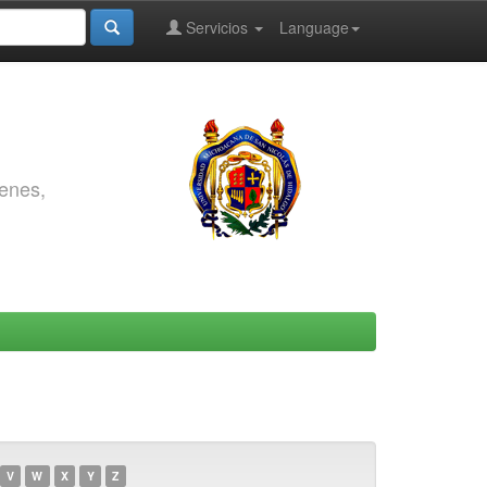
Servicios
Language
genes,
V
W
X
Y
Z