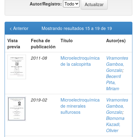
Autor/Registro:
< Anterior
Mostrando resultados 15 a 19 de 19
Vista
Fecha de
Título
Autor(es)
previa
publicación
2011-08
Microelectroquímica
Viramontes
de la calcopirita
Gamboa,
Gonzalo
;
Becerril
Piña,
Miriam
2019-02
Microelectroquímica
Viramontes
de minerales
Gamboa,
sulfurosos
Gonzalo
;
Biomoma
Kazadi,
Olivier