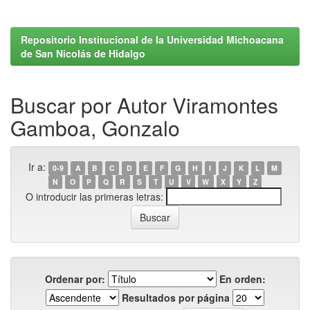
Repositorio Institucional de la Universidad Michoacana
de San Nicolás de Hidalgo
Buscar por Autor Viramontes
Gamboa, Gonzalo
Ir a:
0-9
A
B
C
D
E
F
G
H
I
J
K
L
M
N
O
P
Q
R
S
T
U
V
W
X
Y
Z
O introducir las primeras letras:
Ordenar por:
En orden:
Resultados por página