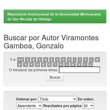
Repositorio Institucional de la Universidad Michoacana
de San Nicolás de Hidalgo
Buscar por Autor Viramontes
Gamboa, Gonzalo
Ir a:
0-9
A
B
C
D
E
F
G
H
I
J
K
L
M
N
O
P
Q
R
S
T
U
V
W
X
Y
Z
O introducir las primeras letras:
Ordenar por:
En orden:
Resultados por página