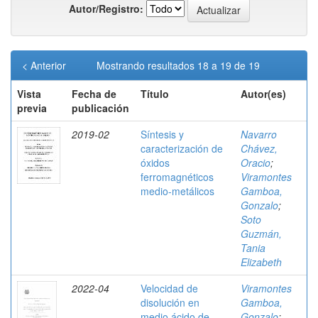
Autor/Registro:
< Anterior
Mostrando resultados 18 a 19 de 19
Vista
Fecha de
Título
Autor(es)
previa
publicación
2019-02
Síntesis y
Navarro
caracterización de
Chávez,
óxidos
Oracio
;
ferromagnéticos
Viramontes
medio-metálicos
Gamboa,
Gonzalo
;
Soto
Guzmán,
Tania
Elizabeth
2022-04
Velocidad de
Viramontes
disolución en
Gamboa,
medio ácido de
Gonzalo
;