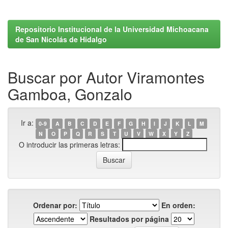
Repositorio Institucional de la Universidad Michoacana
de San Nicolás de Hidalgo
Buscar por Autor Viramontes
Gamboa, Gonzalo
Ir a:
0-9
A
B
C
D
E
F
G
H
I
J
K
L
M
N
O
P
Q
R
S
T
U
V
W
X
Y
Z
O introducir las primeras letras:
Ordenar por:
En orden:
Resultados por página