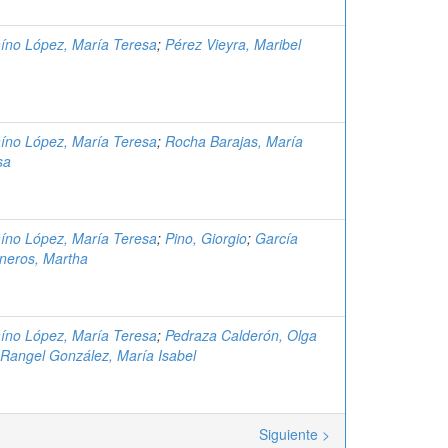
aíno López, María Teresa
;
Pérez Vieyra, Maribel
aíno López, María Teresa
;
Rocha Barajas, María
sa
aíno López, María Teresa
;
Pino, Giorgio
;
García
neros, Martha
aíno López, María Teresa
;
Pedraza Calderón, Olga
Rangel González, María Isabel
Siguiente >