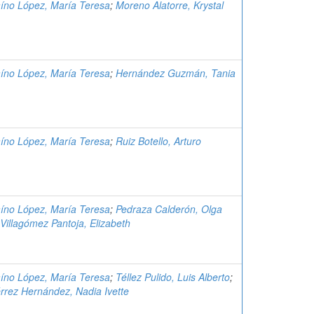
aíno López, María Teresa
;
Moreno Alatorre, Krystal
aíno López, María Teresa
;
Hernández Guzmán, Tania
aíno López, María Teresa
;
Ruiz Botello, Arturo
aíno López, María Teresa
;
Pedraza Calderón, Olga
Villagómez Pantoja, Elizabeth
aíno López, María Teresa
;
Téllez Pulido, Luis Alberto
;
rrez Hernández, Nadia Ivette