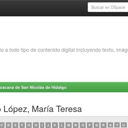
o a todo tipo de contenido digital incluyendo texto, imá
choacana de San Nicolás de Hidalgo
o López, María Teresa
C
D
E
F
G
H
I
J
K
L
M
N
O
P
Q
R
S
T
U