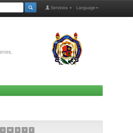
Servicios
Language
genes,
V
W
X
Y
Z