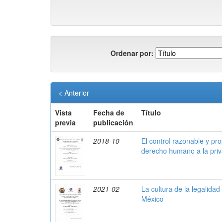
Ordenar por:
< Anterior
Vista
Fecha de
Título
previa
publicación
2018-10
El control razonable y pr
derecho humano a la pri
2021-02
La cultura de la legalida
México