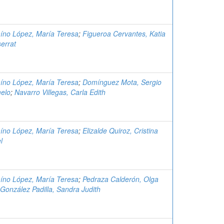
aíno López, María Teresa
;
Figueroa Cervantes, Katia
errat
aíno López, María Teresa
;
Domínguez Mota, Sergio
elo
;
Navarro Villegas, Carla Edith
aíno López, María Teresa
;
Elizalde Quiroz, Cristina
l
aíno López, María Teresa
;
Pedraza Calderón, Olga
González Padilla, Sandra Judith