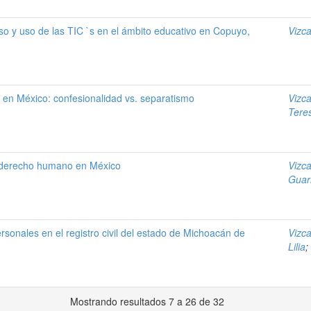
so y uso de las TIC `s en el ámbito educativo en Copuyo,
Vizc
 en México: confesionalidad vs. separatismo
Vizc
Tere
 derecho humano en México
Vizc
Guar
rsonales en el registro civil del estado de Michoacán de
Vizc
Lilia
;
Mostrando resultados 7 a 26 de 32