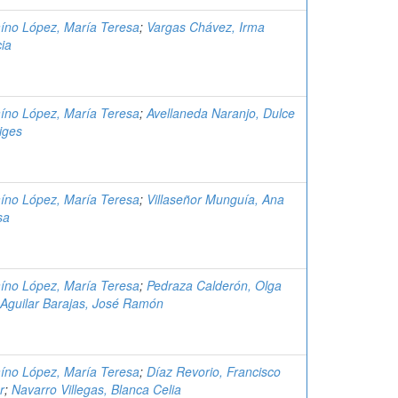
aíno López, María Teresa
;
Vargas Chávez, Irma
cia
aíno López, María Teresa
;
Avellaneda Naranjo, Dulce
iges
aíno López, María Teresa
;
Villaseñor Munguía, Ana
sa
aíno López, María Teresa
;
Pedraza Calderón, Olga
Aguilar Barajas, José Ramón
aíno López, María Teresa
;
Díaz Revorio, Francisco
r
;
Navarro Villegas, Blanca Celia