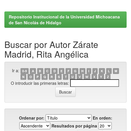
Repositorio Institucional de la Universidad Michoacana
de San Nicolás de Hidalgo
Buscar por Autor Zárate
Madrid, Rita Angélica
Ir a:
0-9
A
B
C
D
E
F
G
H
I
J
K
L
M
N
O
P
Q
R
S
T
U
V
W
X
Y
Z
O introducir las primeras letras:
Ordenar por:
En orden:
Resultados por página