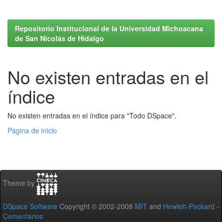
Repositorio Institucional de la Universidad Michoacana
de San Nicolás de Hidalgo
No existen entradas en el
índice
No existen entradas en el índice para "Todo DSpace".
Página de inicio
Theme by
DSpace Software
Copyright © 2002-2008
MIT
and
Hewlett-Packard
-
Comentarios