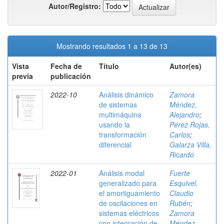
Autor/Registro:
Mostrando resultados 1 a 13 de 13
Vista
Fecha de
Título
Autor(es)
previa
publicación
2022-10
Análisis dinámico
Zamora
de sistemas
Méndez,
multimáquina
Alejandro
;
usando la
Pérez Rojas,
transformación
Carlos
;
diferencial
Galarza Villa,
Ricardo
2022-01
Análisis modal
Fuerte
generalizado para
Esquivel,
el amortiguamiento
Claudio
de oscilaciones en
Rubén
;
sistemas eléctricos
Zamora
con integración de
Méndez,