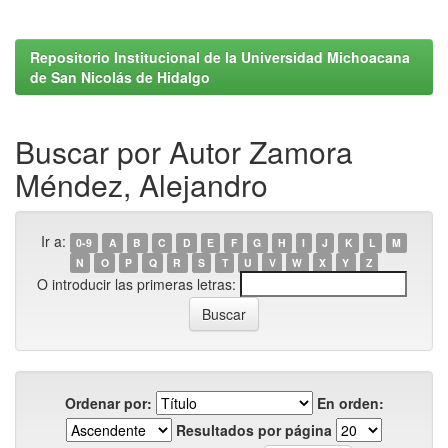
Repositorio Institucional de la Universidad Michoacana
de San Nicolás de Hidalgo
Buscar por Autor Zamora
Méndez, Alejandro
Ir a:
0-9
A
B
C
D
E
F
G
H
I
J
K
L
M
N
O
P
Q
R
S
T
U
V
W
X
Y
Z
O introducir las primeras letras:
Ordenar por:
En orden:
Resultados por página