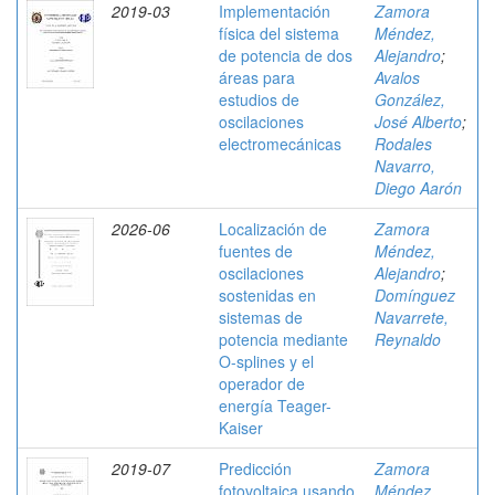
2019-03
Implementación
Zamora
física del sistema
Méndez,
de potencia de dos
Alejandro
;
áreas para
Avalos
estudios de
González,
oscilaciones
José Alberto
;
electromecánicas
Rodales
Navarro,
Diego Aarón
2026-06
Localización de
Zamora
fuentes de
Méndez,
oscilaciones
Alejandro
;
sostenidas en
Domínguez
sistemas de
Navarrete,
potencia mediante
Reynaldo
O-splines y el
operador de
energía Teager-
Kaiser
2019-07
Predicción
Zamora
fotovoltaica usando
Méndez,