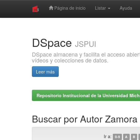
Página de inicio
Listar
Ayuda
Skip
navigation
DSpace
JSPUI
DSpace almacena y facilita el acceso abiert
vídeos y colecciones de datos.
Leer más
Repositorio Institucional de la Universidad Mi
Buscar por Autor Zamora
Ir a:
0-9
A
B