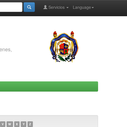
Servicios
Language
genes,
V
W
X
Y
Z