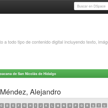
o a todo tipo de contenido digital incluyendo texto, imá
choacana de San Nicolás de Hidalgo
 Méndez, Alejandro
C
D
E
F
G
H
I
J
K
L
M
N
O
P
Q
R
S
T
U