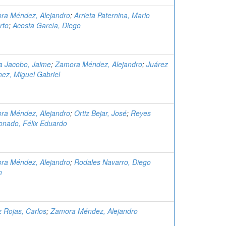
ra Méndez, Alejandro
;
Arrieta Paternina, Mario
rto
;
Acosta García, Diego
a Jacobo, Jaime
;
Zamora Méndez, Alejandro
;
Juárez
ez, Miguel Gabriel
ra Méndez, Alejandro
;
Ortiz Bejar, José
;
Reyes
onado, Félix Eduardo
ra Méndez, Alejandro
;
Rodales Navarro, Diego
n
 Rojas, Carlos
;
Zamora Méndez, Alejandro