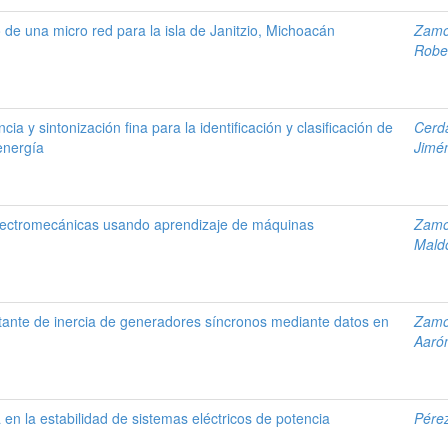
o de una micro red para la isla de Janitzio, Michoacán
Zamo
Robe
cia y sintonización fina para la identificación y clasificación de
Cerd
energía
Jimén
electromecánicas usando aprendizaje de máquinas
Zamo
Mald
tante de inercia de generadores síncronos mediante datos en
Zamo
Aaró
 en la estabilidad de sistemas eléctricos de potencia
Pérez