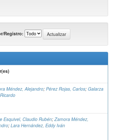
r/Registro:
r(es)
ra Méndez, Alejandro
;
Pérez Rojas, Carlos
;
Galarza
, Ricardo
e Esquivel, Claudio Rubén
;
Zamora Méndez,
ndro
;
Lara Hernández, Eddy Iván