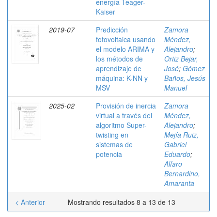
energía Teager-
Kaiser
2019-07
Predicción
Zamora
fotovoltaica usando
Méndez,
el modelo ARIMA y
Alejandro
;
los métodos de
Ortiz Bejar,
aprendizaje de
José
;
Gómez
máquina: K-NN y
Baños, Jesús
MSV
Manuel
2025-02
Provisión de inercia
Zamora
virtual a través del
Méndez,
algoritmo Super-
Alejandro
;
twisting en
Mejía Ruiz,
sistemas de
Gabriel
potencia
Eduardo
;
Alfaro
Bernardino,
Amaranta
< Anterior
Mostrando resultados 8 a 13 de 13