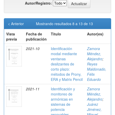
Autor/Registro:
< Anterior
Mostrando resultados 8 a 13 de 13
Vista
Fecha de
Título
Autor(es)
previa
publicación
2021-10
Identificación
Zamora
modal mediante
Méndez,
ventanas
Alejandro
;
deslizantes de
Reyes
corto plazo:
Maldonado,
métodos de Prony,
Félix
ERA y Matrix Pencil
Eduardo
2021-11
Identificación y
Zamora
monitoreo de
Méndez,
armónicas en
Alejandro
;
sistemas de
Juárez
potencia
Jiménez,
renovables
Miguel