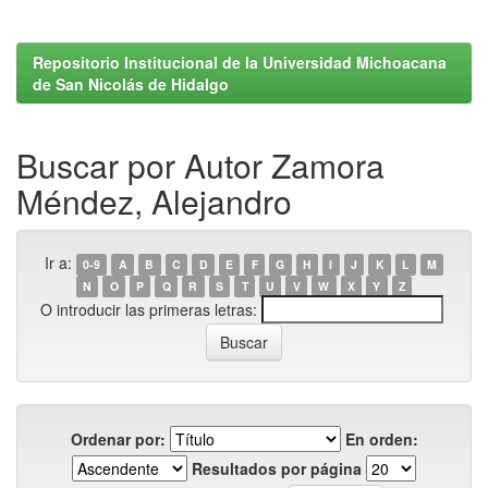
Repositorio Institucional de la Universidad Michoacana
de San Nicolás de Hidalgo
Buscar por Autor Zamora
Méndez, Alejandro
Ir a:
0-9
A
B
C
D
E
F
G
H
I
J
K
L
M
N
O
P
Q
R
S
T
U
V
W
X
Y
Z
O introducir las primeras letras:
Ordenar por:
En orden:
Resultados por página