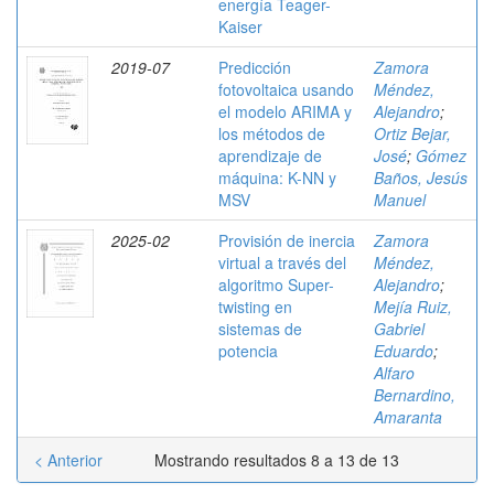
energía Teager-
Kaiser
2019-07
Predicción
Zamora
fotovoltaica usando
Méndez,
el modelo ARIMA y
Alejandro
;
los métodos de
Ortiz Bejar,
aprendizaje de
José
;
Gómez
máquina: K-NN y
Baños, Jesús
MSV
Manuel
2025-02
Provisión de inercia
Zamora
virtual a través del
Méndez,
algoritmo Super-
Alejandro
;
twisting en
Mejía Ruiz,
sistemas de
Gabriel
potencia
Eduardo
;
Alfaro
Bernardino,
Amaranta
< Anterior
Mostrando resultados 8 a 13 de 13