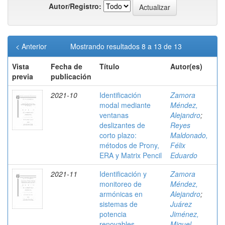
Autor/Registro:
< Anterior
Mostrando resultados 8 a 13 de 13
Vista
Fecha de
Título
Autor(es)
previa
publicación
2021-10
Identificación
Zamora
modal mediante
Méndez,
ventanas
Alejandro
;
deslizantes de
Reyes
corto plazo:
Maldonado,
métodos de Prony,
Félix
ERA y Matrix Pencil
Eduardo
2021-11
Identificación y
Zamora
monitoreo de
Méndez,
armónicas en
Alejandro
;
sistemas de
Juárez
potencia
Jiménez,
renovables
Miguel