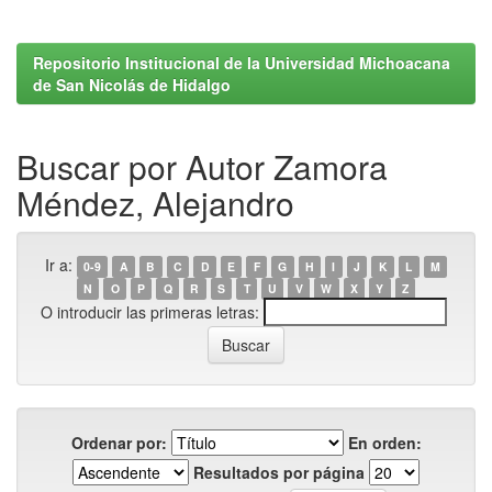
Repositorio Institucional de la Universidad Michoacana
de San Nicolás de Hidalgo
Buscar por Autor Zamora
Méndez, Alejandro
Ir a:
0-9
A
B
C
D
E
F
G
H
I
J
K
L
M
N
O
P
Q
R
S
T
U
V
W
X
Y
Z
O introducir las primeras letras:
Ordenar por:
En orden:
Resultados por página