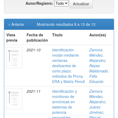
Autor/Registro:
< Anterior
Mostrando resultados 8 a 13 de 13
Vista
Fecha de
Título
Autor(es)
previa
publicación
2021-10
Identificación
Zamora
modal mediante
Méndez,
ventanas
Alejandro
;
deslizantes de
Reyes
corto plazo:
Maldonado,
métodos de Prony,
Félix
ERA y Matrix Pencil
Eduardo
2021-11
Identificación y
Zamora
monitoreo de
Méndez,
armónicas en
Alejandro
;
sistemas de
Juárez
potencia
Jiménez,
renovables
Miguel