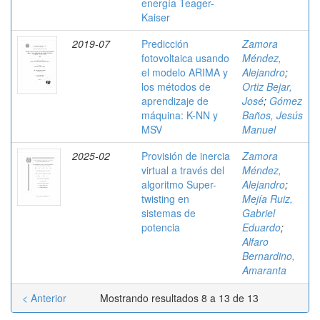
energía Teager-
Kaiser
2019-07
Predicción
Zamora
fotovoltaica usando
Méndez,
el modelo ARIMA y
Alejandro
;
los métodos de
Ortiz Bejar,
aprendizaje de
José
;
Gómez
máquina: K-NN y
Baños, Jesús
MSV
Manuel
2025-02
Provisión de inercia
Zamora
virtual a través del
Méndez,
algoritmo Super-
Alejandro
;
twisting en
Mejía Ruiz,
sistemas de
Gabriel
potencia
Eduardo
;
Alfaro
Bernardino,
Amaranta
< Anterior
Mostrando resultados 8 a 13 de 13