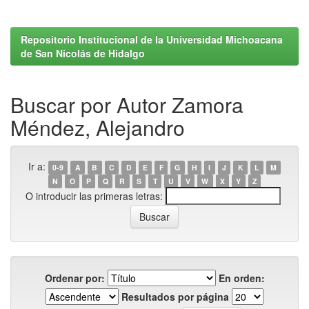
Repositorio Institucional de la Universidad Michoacana
de San Nicolás de Hidalgo
Buscar por Autor Zamora
Méndez, Alejandro
Ir a:
0-9
A
B
C
D
E
F
G
H
I
J
K
L
M
N
O
P
Q
R
S
T
U
V
W
X
Y
Z
O introducir las primeras letras:
Ordenar por:
En orden:
Resultados por página