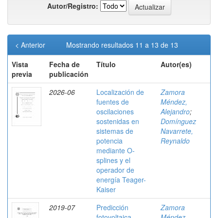
Autor/Registro:
< Anterior
Mostrando resultados 11 a 13 de 13
Vista
Fecha de
Título
Autor(es)
previa
publicación
2026-06
Localización de
Zamora
fuentes de
Méndez,
oscilaciones
Alejandro
;
sostenidas en
Domínguez
sistemas de
Navarrete,
potencia
Reynaldo
mediante O-
splines y el
operador de
energía Teager-
Kaiser
2019-07
Predicción
Zamora
fotovoltaica
Méndez,