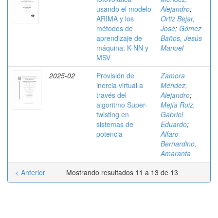
usando el modelo
Alejandro
;
ARIMA y los
Ortiz Bejar,
métodos de
José
;
Gómez
aprendizaje de
Baños, Jesús
máquina: K-NN y
Manuel
MSV
2025-02
Provisión de
Zamora
inercia virtual a
Méndez,
través del
Alejandro
;
algoritmo Super-
Mejía Ruiz,
twisting en
Gabriel
sistemas de
Eduardo
;
potencia
Alfaro
Bernardino,
Amaranta
< Anterior
Mostrando resultados 11 a 13 de 13