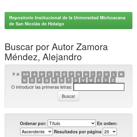
Repositorio Institucional de la Universidad Michoacana
de San Nicolás de Hidalgo
Buscar por Autor Zamora
Méndez, Alejandro
Ir a:
0-9
A
B
C
D
E
F
G
H
I
J
K
L
M
N
O
P
Q
R
S
T
U
V
W
X
Y
Z
O introducir las primeras letras:
Ordenar por:
En orden:
Resultados por página