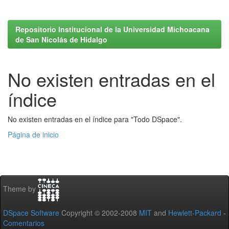
Repositorio Institucional de la Universidad Michoacana
de San Nicolás de Hidalgo
No existen entradas en el
índice
No existen entradas en el índice para "Todo DSpace".
Página de inicio
Theme by
DSpace Software
Copyright © 2002-2008
MIT
and
Hewlett-Packard
-
Comentarios