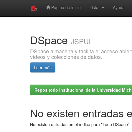
Página de inicio
Listar
Ayuda
Skip
navigation
DSpace
JSPUI
DSpace almacena y facilita el acceso abiert
vídeos y colecciones de datos.
Leer más
Repositorio Institucional de la Universidad Mi
No existen entradas e
No existen entradas en el índice para "Todo DSpace".