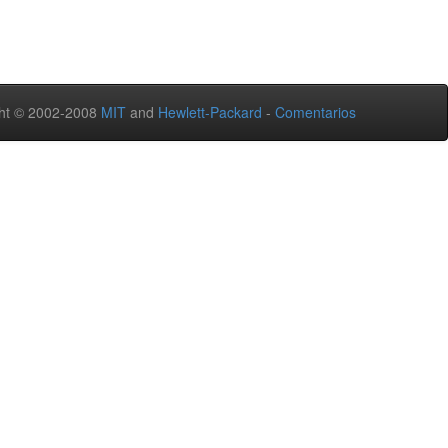
ht © 2002-2008
MIT
and
Hewlett-Packard
-
Comentarios