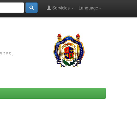
Servicios
Language
genes,