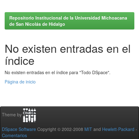
Repositorio Institucional de la Universidad Michoacana
de San Nicolás de Hidalgo
No existen entradas en el
índice
No existen entradas en el índice para "Todo DSpace".
Página de inicio
Theme by
DSpace Software
Copyright © 2002-2008
MIT
and
Hewlett-Packard
-
Comentarios