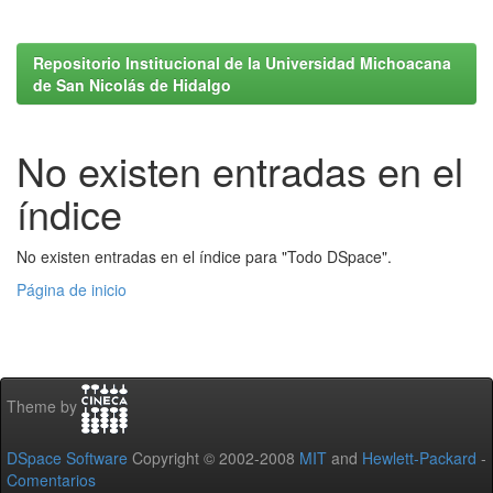
Repositorio Institucional de la Universidad Michoacana
de San Nicolás de Hidalgo
No existen entradas en el
índice
No existen entradas en el índice para "Todo DSpace".
Página de inicio
Theme by
DSpace Software
Copyright © 2002-2008
MIT
and
Hewlett-Packard
-
Comentarios