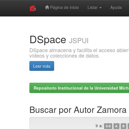
Página de inicio
Listar
Ayuda
Skip
navigation
DSpace
JSPUI
DSpace almacena y facilita el acceso abiert
vídeos y colecciones de datos.
Leer más
Repositorio Institucional de la Universidad Mi
Buscar por Autor Zamora 
Ir a:
0-9
A
B