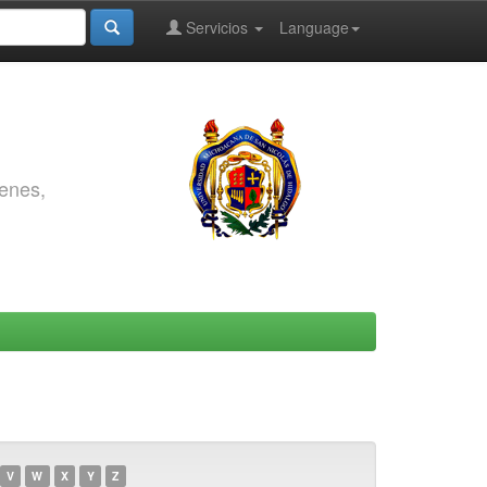
Servicios
Language
genes,
V
W
X
Y
Z