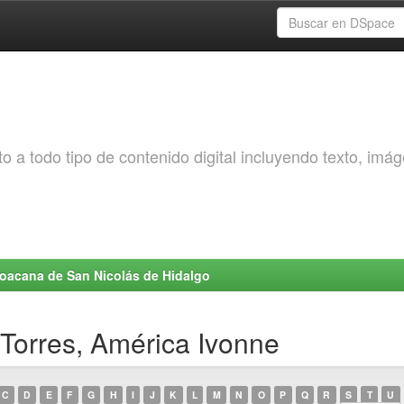
o a todo tipo de contenido digital incluyendo texto, imá
choacana de San Nicolás de Hidalgo
Torres, América Ivonne
C
D
E
F
G
H
I
J
K
L
M
N
O
P
Q
R
S
T
U