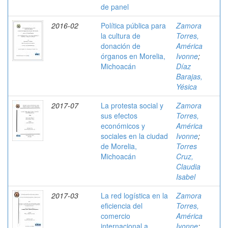
de panel
2016-02
Política pública para
Zamora
la cultura de
Torres,
donación de
América
órganos en Morelia,
Ivonne
;
Michoacán
Díaz
Barajas,
Yésica
2017-07
La protesta social y
Zamora
sus efectos
Torres,
económicos y
América
sociales en la ciudad
Ivonne
;
de Morelia,
Torres
Michoacán
Cruz,
Claudia
Isabel
2017-03
La red logística en la
Zamora
eficiencia del
Torres,
comercio
América
internacional a
Ivonne
;