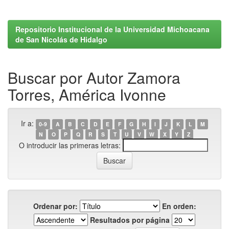
Repositorio Institucional de la Universidad Michoacana
de San Nicolás de Hidalgo
Buscar por Autor Zamora
Torres, América Ivonne
Ir a:
0-9
A
B
C
D
E
F
G
H
I
J
K
L
M
N
O
P
Q
R
S
T
U
V
W
X
Y
Z
O introducir las primeras letras:
Ordenar por:
En orden:
Resultados por página