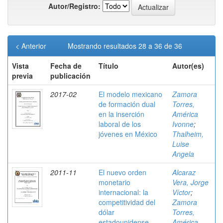
Autor/Registro:
< Anterior
Mostrando resultados 28 a 36 de 36
Vista
Fecha de
Título
Autor(es)
previa
publicación
2017-02
El modelo mexicano
Zamora
de formación dual
Torres,
en la inserción
América
laboral de los
Ivonne
;
jóvenes en México
Thalheim,
Luise
Angela
2011-11
El nuevo orden
Alcaraz
monetario
Vera, Jorge
internacional: la
Víctor
;
competitividad del
Zamora
dólar
Torres,
estadounidense
América