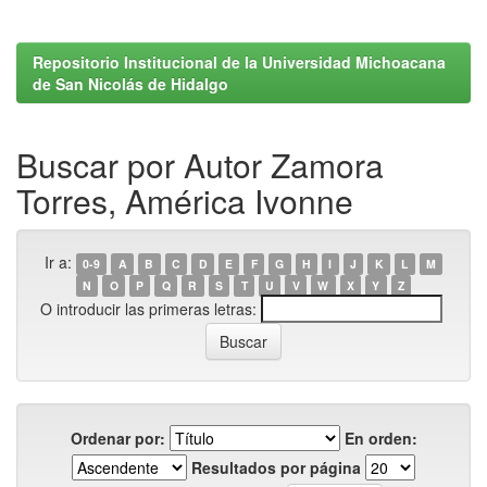
Repositorio Institucional de la Universidad Michoacana
de San Nicolás de Hidalgo
Buscar por Autor Zamora
Torres, América Ivonne
Ir a:
0-9
A
B
C
D
E
F
G
H
I
J
K
L
M
N
O
P
Q
R
S
T
U
V
W
X
Y
Z
O introducir las primeras letras:
Ordenar por:
En orden:
Resultados por página