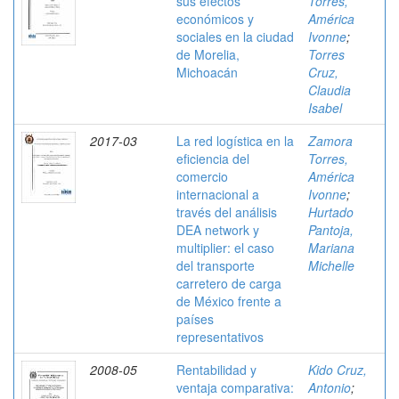
sus efectos
Torres,
económicos y
América
sociales en la ciudad
Ivonne
;
de Morelia,
Torres
Michoacán
Cruz,
Claudia
Isabel
2017-03
La red logística en la
Zamora
eficiencia del
Torres,
comercio
América
internacional a
Ivonne
;
través del análisis
Hurtado
DEA network y
Pantoja,
multiplier: el caso
Mariana
del transporte
Michelle
carretero de carga
de México frente a
países
representativos
2008-05
Rentabilidad y
Kido Cruz,
ventaja comparativa:
Antonio
;