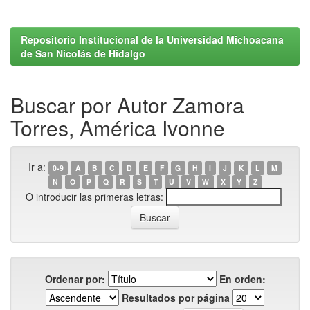
Repositorio Institucional de la Universidad Michoacana
de San Nicolás de Hidalgo
Buscar por Autor Zamora
Torres, América Ivonne
Ir a:
0-9
A
B
C
D
E
F
G
H
I
J
K
L
M
N
O
P
Q
R
S
T
U
V
W
X
Y
Z
O introducir las primeras letras:
Ordenar por:
En orden:
Resultados por página