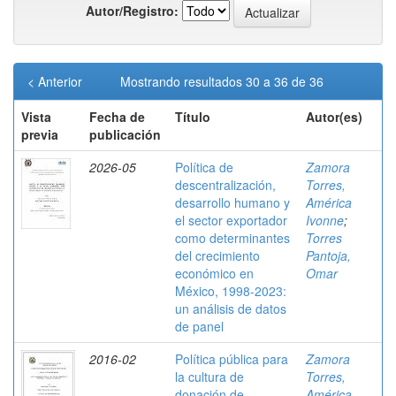
Autor/Registro:
< Anterior
Mostrando resultados 30 a 36 de 36
Vista
Fecha de
Título
Autor(es)
previa
publicación
2026-05
Política de
Zamora
descentralización,
Torres,
desarrollo humano y
América
el sector exportador
Ivonne
;
como determinantes
Torres
del crecimiento
Pantoja,
económico en
Omar
México, 1998-2023:
un análisis de datos
de panel
2016-02
Política pública para
Zamora
la cultura de
Torres,
donación de
América