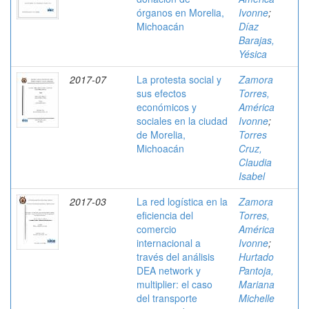
órganos en Morelia,
Ivonne
;
Michoacán
Díaz
Barajas,
Yésica
2017-07
La protesta social y
Zamora
sus efectos
Torres,
económicos y
América
sociales en la ciudad
Ivonne
;
de Morelia,
Torres
Michoacán
Cruz,
Claudia
Isabel
2017-03
La red logística en la
Zamora
eficiencia del
Torres,
comercio
América
internacional a
Ivonne
;
través del análisis
Hurtado
DEA network y
Pantoja,
multiplier: el caso
Mariana
del transporte
Michelle