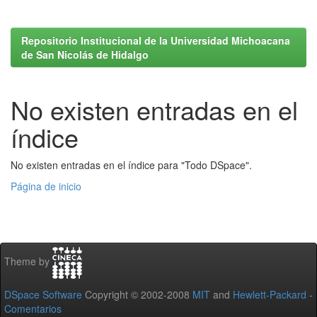
Repositorio Institucional de la Universidad Michoacana
de San Nicolás de Hidalgo
No existen entradas en el
índice
No existen entradas en el índice para "Todo DSpace".
Página de inicio
Theme by
DSpace Software
Copyright © 2002-2008
MIT
and
Hewlett-Packard
-
Comentarios