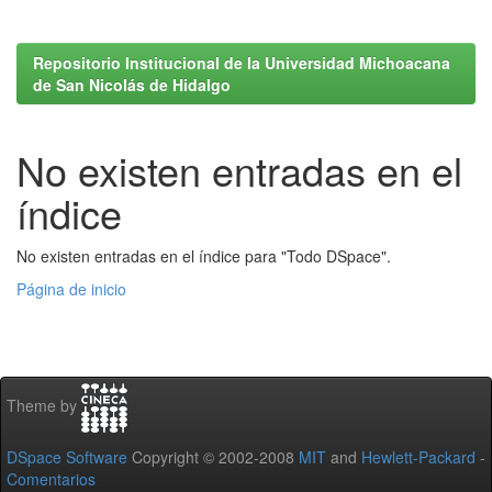
Repositorio Institucional de la Universidad Michoacana
de San Nicolás de Hidalgo
No existen entradas en el
índice
No existen entradas en el índice para "Todo DSpace".
Página de inicio
Theme by
DSpace Software
Copyright © 2002-2008
MIT
and
Hewlett-Packard
-
Comentarios