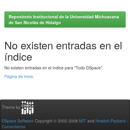
Repositorio Institucional de la Universidad Michoacana
de San Nicolás de Hidalgo
No existen entradas en el
índice
No existen entradas en el índice para "Todo DSpace".
Página de inicio
Theme by
DSpace Software
Copyright © 2002-2008
MIT
and
Hewlett-Packard
-
Comentarios