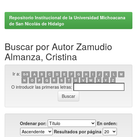
Repositorio Institucional de la Universidad Michoacana
de San Nicolás de Hidalgo
Buscar por Autor Zamudio
Almanza, Cristina
Ir a:
0-9
A
B
C
D
E
F
G
H
I
J
K
L
M
N
O
P
Q
R
S
T
U
V
W
X
Y
Z
O introducir las primeras letras:
Ordenar por:
En orden:
Resultados por página