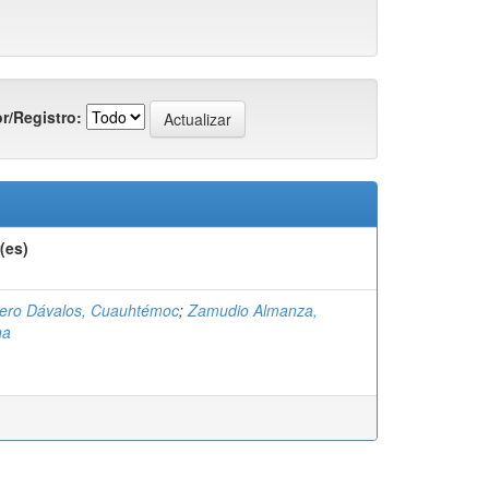
r/Registro:
(es)
ero Dávalos, Cuauhtémoc
;
Zamudio Almanza,
na