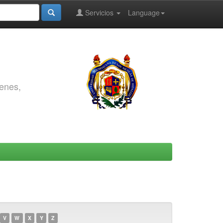
Servicios
Language
genes,
V
W
X
Y
Z