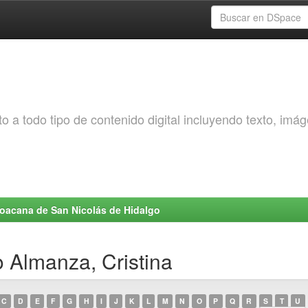
o a todo tipo de contenido digital incluyendo texto, imá
choacana de San Nicolás de Hidalgo
 Almanza, Cristina
C
D
E
F
G
H
I
J
K
L
M
N
O
P
Q
R
S
T
U