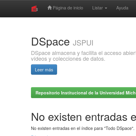
Página de inicio
Listar
Ayuda
Skip
navigation
DSpace
JSPUI
DSpace almacena y facilita el acceso abiert
vídeos y colecciones de datos.
Leer más
Repositorio Institucional de la Universidad Mi
No existen entradas e
No existen entradas en el índice para "Todo DSpace".