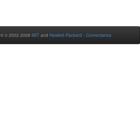
ht © 2002-2008
MIT
and
Hewlett-Packard
-
Comentarios