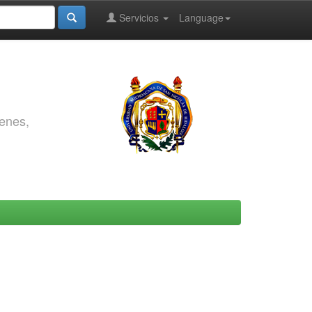
Servicios
Language
genes,