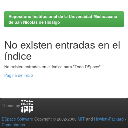
Repositorio Institucional de la Universidad Michoacana
de San Nicolás de Hidalgo
No existen entradas en el
índice
No existen entradas en el índice para "Todo DSpace".
Página de inicio
Theme by
DSpace Software
Copyright © 2002-2008
MIT
and
Hewlett-Packard
-
Comentarios