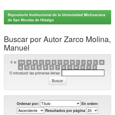
Repositorio Institucional de la Universidad Michoacana
de San Nicolás de Hidalgo
Buscar por Autor Zarco Molina,
Manuel
Ir a:
0-9
A
B
C
D
E
F
G
H
I
J
K
L
M
N
O
P
Q
R
S
T
U
V
W
X
Y
Z
O introducir las primeras letras:
Ordenar por:
En orden:
Resultados por página