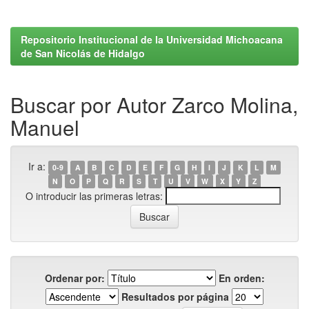
Repositorio Institucional de la Universidad Michoacana
de San Nicolás de Hidalgo
Buscar por Autor Zarco Molina,
Manuel
Ir a:
0-9
A
B
C
D
E
F
G
H
I
J
K
L
M
N
O
P
Q
R
S
T
U
V
W
X
Y
Z
O introducir las primeras letras:
Ordenar por:
En orden:
Resultados por página