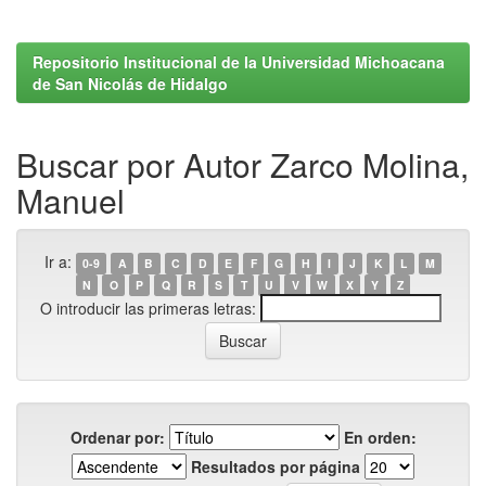
Repositorio Institucional de la Universidad Michoacana
de San Nicolás de Hidalgo
Buscar por Autor Zarco Molina,
Manuel
Ir a:
0-9
A
B
C
D
E
F
G
H
I
J
K
L
M
N
O
P
Q
R
S
T
U
V
W
X
Y
Z
O introducir las primeras letras:
Ordenar por:
En orden:
Resultados por página