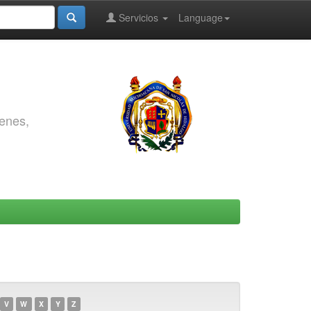
Servicios
Language
genes,
V
W
X
Y
Z