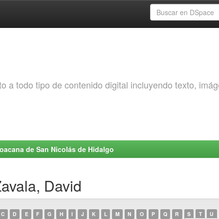
o a todo tipo de contenido digital incluyendo texto, imá
choacana de San Nicolás de Hidalgo
Zavala, David
C
D
E
F
G
H
I
J
K
L
M
N
O
P
Q
R
S
T
U