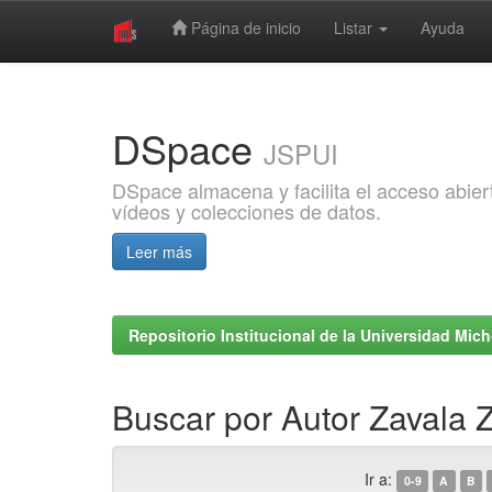
Página de inicio
Listar
Ayuda
Skip
navigation
DSpace
JSPUI
DSpace almacena y facilita el acceso abiert
vídeos y colecciones de datos.
Leer más
Repositorio Institucional de la Universidad Mi
Buscar por Autor Zavala 
Ir a:
0-9
A
B