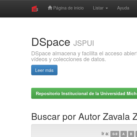
Página de inicio
Listar
Ayuda
Skip
navigation
DSpace
JSPUI
DSpace almacena y facilita el acceso abiert
vídeos y colecciones de datos.
Leer más
Repositorio Institucional de la Universidad Mi
Buscar por Autor Zavala 
Ir a:
0-9
A
B