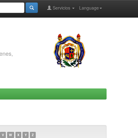
Servicios
Language
genes,
V
W
X
Y
Z