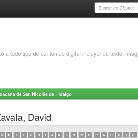
o a todo tipo de contenido digital incluyendo texto, imá
choacana de San Nicolás de Hidalgo
Zavala, David
C
D
E
F
G
H
I
J
K
L
M
N
O
P
Q
R
S
T
U