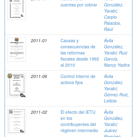
cuentas por cobrar
González,
Yarabí
;
Carpio
Palacios,
Raúl
2011-01
Causas y
Ávila
consecuencias de
González,
las reformas
Yarabí
;
Ruiz
fiscales desde 1992
García,
al 2010
Nancy Yadira
2011-06
Control interno de
Ávila
activos fijos
González,
Yarabí
;
Gómez Ruiz,
Leticia
2011-02
El efecto del IETU
Ávila
en los
González,
contribuyentes del
Yarabí
;
régimen intermedio
Juárez
Ramírez,