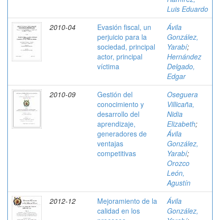
Luis Eduardo
2010-04
Evasión fiscal, un
Ávila
perjuicio para la
González,
sociedad, principal
Yarabí
;
actor, principal
Hernández
víctima
Delgado,
Edgar
2010-09
Gestión del
Oseguera
conocimiento y
Villicaña,
desarrollo del
Nidia
aprendizaje,
Elizabeth
;
generadores de
Ávila
ventajas
González,
competitivas
Yarabí
;
Orozco
León,
Agustín
2012-12
Mejoramiento de la
Ávila
calidad en los
González,