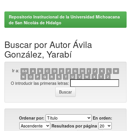
Repositorio Institucional de la Universidad Michoacana
de San Nicolás de Hidalgo
Buscar por Autor Ávila
González, Yarabí
Ir a:
0-9
A
B
C
D
E
F
G
H
I
J
K
L
M
N
O
P
Q
R
S
T
U
V
W
X
Y
Z
O introducir las primeras letras:
Ordenar por:
En orden:
Resultados por página