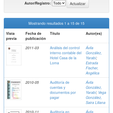
Autor/Registro:
Mostrando resultados 1 a 15 de 15
Vista
Fecha de
Título
Autor(es)
previa
publicación
2011-03
Análisis del control
Ávila
interno contable del
González,
Hotel Casa de la
Yarabí
;
Loma
Estrada
Fischer,
Angélica
2010-05
Auditoría de
Ávila
cuentas y
González,
documentos por
Yarabí
;
Vega
pagar
González,
Saira Liliana
2010-11
Auditoría en
Ávila