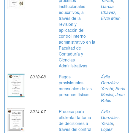
procesos
Yarabí
;
institucionales
García
educativos, a
Chávez,
través de la
Elvia Maín
revisión y
aplicación del
control interno
administrativo en la
Facultad de
Contaduría y
Ciencias
Administrativas
2012-08
Pagos
Ávila
provisionales
González,
mensuales de las
Yarabí
;
Soria
personas físicas
Maciel, Juan
Pablo
2014-07
Proceso para
Ávila
eficientar la toma
González,
de decisiones a
Yarabí
;
través del control
López