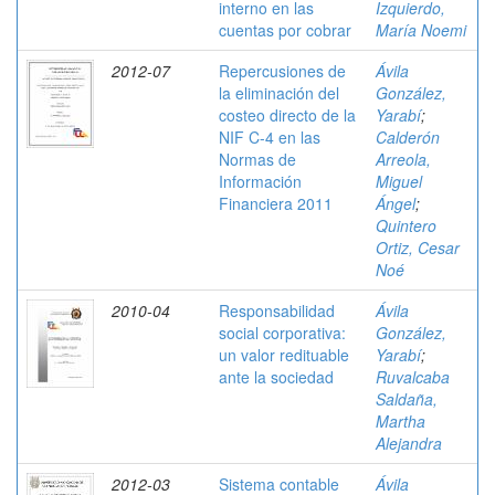
interno en las
Izquierdo,
cuentas por cobrar
María Noemi
2012-07
Repercusiones de
Ávila
la eliminación del
González,
costeo directo de la
Yarabí
;
NIF C-4 en las
Calderón
Normas de
Arreola,
Información
Miguel
Financiera 2011
Ángel
;
Quintero
Ortiz, Cesar
Noé
2010-04
Responsabilidad
Ávila
social corporativa:
González,
un valor redituable
Yarabí
;
ante la sociedad
Ruvalcaba
Saldaña,
Martha
Alejandra
2012-03
Sistema contable
Ávila