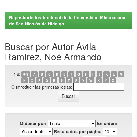
Repositorio Institucional de la Universidad Michoacana
de San Nicolás de Hidalgo
Buscar por Autor Ávila
Ramírez, Noé Armando
Ir a:
0-9
A
B
C
D
E
F
G
H
I
J
K
L
M
N
O
P
Q
R
S
T
U
V
W
X
Y
Z
O introducir las primeras letras:
Ordenar por:
En orden:
Resultados por página