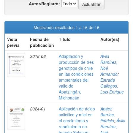
Autor/Registro:
Mostrando resultados 1 a 16 de 16
Vista
Fecha de
Título
Autor(es)
previa
publicación
2018-06
Adaptación y
Ávila
producción de tres
Ramírez,
genotipos de chile
Noé
en las condiciones
Armando
;
ambientales del
Estrada
valle de
Gallegos,
Apatzingán,
Luis Enrique
Michoacán
2024-01
Aplicación de ácido
Apáez
salicílico y miel en
Barrios,
el crecimiento y
Patricio
;
Ávila
rendimiento de
Ramírez,
tomate Solanum
Noé