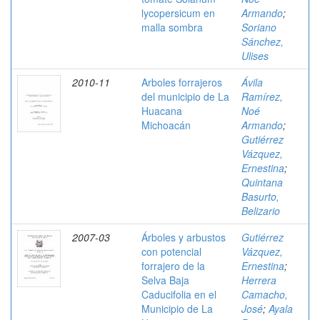
lycopersicum en
Armando
;
malla sombra
Soriano
Sánchez,
Ulises
2010-11
Arboles forrajeros
Ávila
del municipio de La
Ramírez,
Huacana
Noé
Michoacán
Armando
;
Gutiérrez
Vázquez,
Ernestina
;
Quintana
Basurto,
Belizario
2007-03
Árboles y arbustos
Gutiérrez
con potencial
Vázquez,
forrajero de la
Ernestina
;
Selva Baja
Herrera
Caducifolia en el
Camacho,
Municipio de La
José
;
Ayala