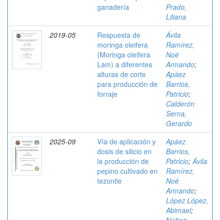
ganadería
Prado,
Liliana
2019-05
Respuesta de
Ávila
moringa oleifera
Ramírez,
(Moringa oleifera
Noé
Lam) a diferentes
Armando
;
alturas de corte
Apáez
para producción de
Barrios,
forraje
Patricio
;
Calderón
Serna,
Gerardo
2025-09
Vía de aplicación y
Apáez
dosis de silicio en
Barrios,
la producción de
Patricio
;
Ávila
pepino cultivado en
Ramírez,
tezontle
Noé
Armando
;
López López,
Abimael
;