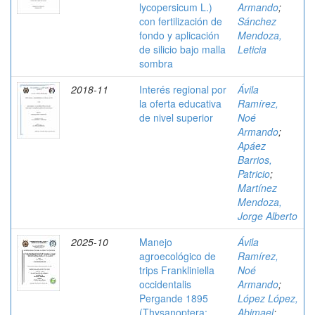
lycopersicum L.)
Armando
;
con fertilización de
Sánchez
fondo y aplicación
Mendoza,
de silicio bajo malla
Leticia
sombra
2018-11
Interés regional por
Ávila
la oferta educativa
Ramírez,
de nivel superior
Noé
Armando
;
Apáez
Barrios,
Patricio
;
Martínez
Mendoza,
Jorge Alberto
2025-10
Manejo
Ávila
agroecológico de
Ramírez,
trips Frankliniella
Noé
occidentalis
Armando
;
Pergande 1895
López López,
(Thysanoptera:
Abimael
;