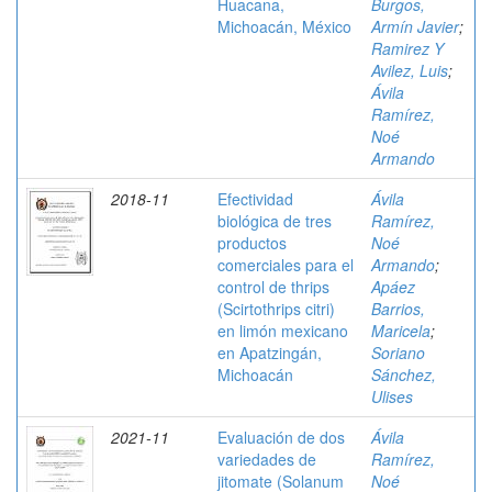
Huacana,
Burgos,
Michoacán, México
Armín Javier
;
Ramirez Y
Avilez, Luis
;
Ávila
Ramírez,
Noé
Armando
2018-11
Efectividad
Ávila
biológica de tres
Ramírez,
productos
Noé
comerciales para el
Armando
;
control de thrips
Apáez
(Scirtothrips citri)
Barrios,
en limón mexicano
Maricela
;
en Apatzingán,
Soriano
Michoacán
Sánchez,
Ulises
2021-11
Evaluación de dos
Ávila
variedades de
Ramírez,
jitomate (Solanum
Noé