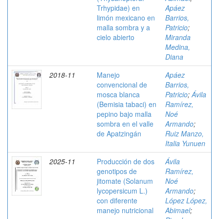
Trhypidae) en
Apáez
limón mexicano en
Barrios,
malla sombra y a
Patricio
;
cielo abierto
Miranda
Medina,
Diana
2018-11
Manejo
Apáez
convencional de
Barrios,
mosca blanca
Patricio
;
Ávila
(Bemisia tabaci) en
Ramírez,
pepino bajo malla
Noé
sombra en el valle
Armando
;
de Apatzingán
Ruiz Manzo,
Italia Yunuen
2025-11
Producción de dos
Ávila
genotipos de
Ramírez,
jitomate (Solanum
Noé
lycopersicum L.)
Armando
;
con diferente
López López,
manejo nutricional
Abimael
;