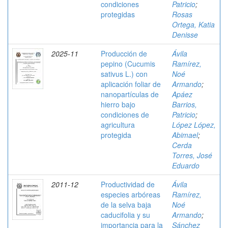
condiciones
Patricio
;
protegidas
Rosas
Ortega, Katia
Denisse
2025-11
Producción de
Ávila
pepino (Cucumis
Ramírez,
sativus L.) con
Noé
aplicación foliar de
Armando
;
nanopartículas de
Apáez
hierro bajo
Barrios,
condiciones de
Patricio
;
agricultura
López López,
protegida
Abimael
;
Cerda
Torres, José
Eduardo
2011-12
Productividad de
Ávila
especies arbóreas
Ramírez,
de la selva baja
Noé
caducifolia y su
Armando
;
importancia para la
Sánchez