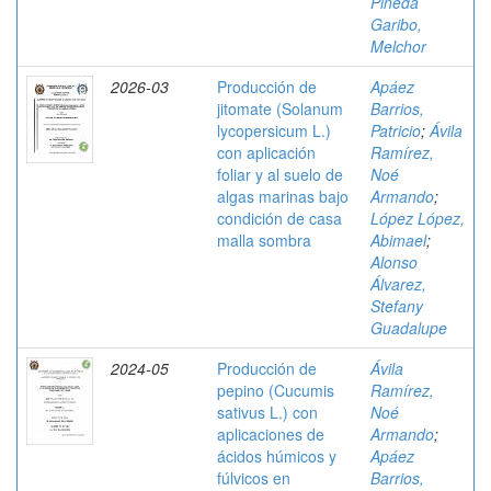
Pineda
Garibo,
Melchor
2026-03
Producción de
Apáez
jitomate (Solanum
Barrios,
lycopersicum L.)
Patricio
;
Ávila
con aplicación
Ramírez,
foliar y al suelo de
Noé
algas marinas bajo
Armando
;
condición de casa
López López,
malla sombra
Abimael
;
Alonso
Álvarez,
Stefany
Guadalupe
2024-05
Producción de
Ávila
pepino (Cucumis
Ramírez,
sativus L.) con
Noé
aplicaciones de
Armando
;
ácidos húmicos y
Apáez
fúlvicos en
Barrios,