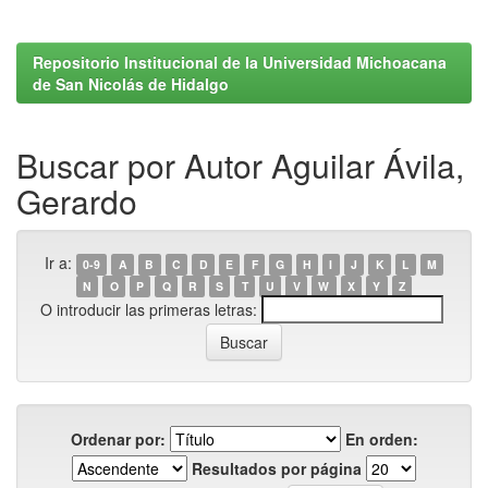
Repositorio Institucional de la Universidad Michoacana
de San Nicolás de Hidalgo
Buscar por Autor Aguilar Ávila,
Gerardo
Ir a:
0-9
A
B
C
D
E
F
G
H
I
J
K
L
M
N
O
P
Q
R
S
T
U
V
W
X
Y
Z
O introducir las primeras letras:
Ordenar por:
En orden:
Resultados por página