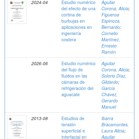
2024-04
Estudio numérico
Aguilar
del efecto de una
Corona, Alicia
;
cortina de
Figueroa
burbujas en
Espinoza,
aplicaciones en
Bernardo
;
ingeniería
Cornelio
costera
Martínez,
Ernesto
Ramón
2026-06
Estudio numérico
Aguilar
del flujo de
Corona, Alicia
;
fluidos en las
Solorio Díaz,
cámaras de
Gildardo
;
refrigeración del
García
aguacate
Chávez,
Gerardo
Manuel
2013-08
Estudios de
Ibarra
tensión
Bracamontes,
superficial e
Laura Alicia
;
interfacial en
Aguilar