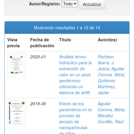
Autor/Registro:
Mostrando resultados 1 a 10 de 10
Vista
Fecha de
Título
Autor(es)
previa
publicación
2025-01
Análisis termo-
Pacheco
hidráulico para la
Ibarra, J.
extracción de
Jesús
;
Aguilar
calor en un pozo
Corona, Alicia
;
geotérmico
Gutiérrez
utilizando un
Martínez,
sistema de airlift
Javier
2019-05
Efecto de los
Aguilar
parámetros en el
Corona, Alicia
;
proceso de
Méndez
secado de
Gordillo, Raúl
nanopartículas
de sílice