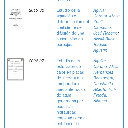
2015-02
Estudio de la
Aguilar
agitación y
Corona, Alicia
;
determinación del
Zenit
coeficiente de
Camacho,
difusión de una
José Roberto
;
suspensión de
Alcalá Bucio,
burbujas
Rodolfo
Agustín
2022-07
Estudio de la
Aguilar
extracción de
Corona, Alicia
;
calor en placas
Hernández
de acero a alta
Bocanegra,
temperatura
Constantin
mediante rocíos
Alberto
;
Ruiz
de agua
Pineda,
generados por
Alfonso
boquillas
hidráulicas
empleadas en el
enfriamiento