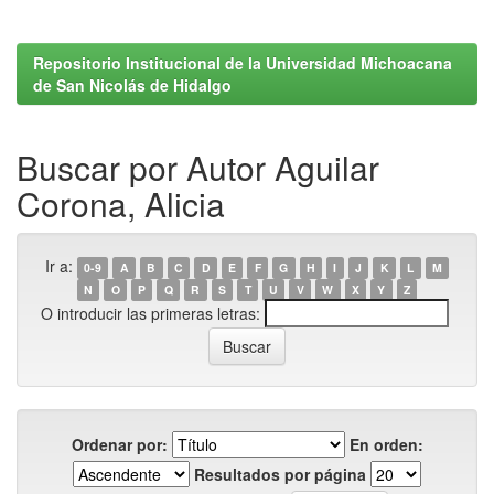
Repositorio Institucional de la Universidad Michoacana
de San Nicolás de Hidalgo
Buscar por Autor Aguilar
Corona, Alicia
Ir a:
0-9
A
B
C
D
E
F
G
H
I
J
K
L
M
N
O
P
Q
R
S
T
U
V
W
X
Y
Z
O introducir las primeras letras:
Ordenar por:
En orden:
Resultados por página