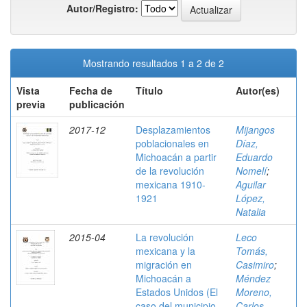
Autor/Registro:
Mostrando resultados 1 a 2 de 2
Vista
Fecha de
Título
Autor(es)
previa
publicación
2017-12
Desplazamientos
Mijangos
poblacionales en
Díaz,
Michoacán a partir
Eduardo
de la revolución
Nomelí
;
mexicana 1910-
Aguilar
1921
López,
Natalia
2015-04
La revolución
Leco
mexicana y la
Tomás,
migración en
Casimiro
;
Michoacán a
Méndez
Estados Unidos (El
Moreno,
caso del municipio
Carlos