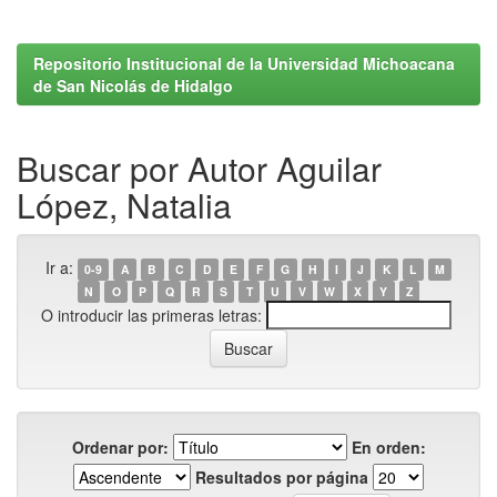
Repositorio Institucional de la Universidad Michoacana
de San Nicolás de Hidalgo
Buscar por Autor Aguilar
López, Natalia
Ir a:
0-9
A
B
C
D
E
F
G
H
I
J
K
L
M
N
O
P
Q
R
S
T
U
V
W
X
Y
Z
O introducir las primeras letras:
Ordenar por:
En orden:
Resultados por página