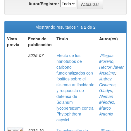
Autor/Registro:
Mostrando resultados 1 a 2 de 2
Vista
Fecha de
Título
Autor(es)
previa
publicación
2025-07
Efecto de los
Villegas
nanotubos de
Moreno,
carbono
Héctor Javier
funcionalizados con
Anselmo
;
fosfitos sobre el
Juárez
sistema antioxidante
Cisneros,
y respuesta de
Gladys
;
defensa de
Alemán
Solanum
Méndez,
lycopersicum contra
Marco
Phytophthora
Antonio
capsici
2022-10
Translocación de
Villegas