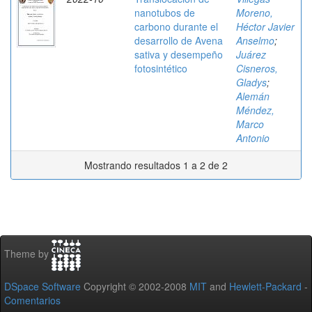
nanotubos de
Moreno,
carbono durante el
Héctor Javier
desarrollo de Avena
Anselmo
;
sativa y desempeño
Juárez
fotosintético
Cisneros,
Gladys
;
Alemán
Méndez,
Marco
Antonio
Mostrando resultados 1 a 2 de 2
Theme by
DSpace Software
Copyright © 2002-2008
MIT
and
Hewlett-Packard
-
Comentarios