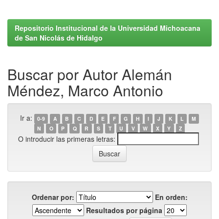
Repositorio Institucional de la Universidad Michoacana
de San Nicolás de Hidalgo
Buscar por Autor Alemán
Méndez, Marco Antonio
Ir a:
0-9
A
B
C
D
E
F
G
H
I
J
K
L
M
N
O
P
Q
R
S
T
U
V
W
X
Y
Z
O introducir las primeras letras:
Ordenar por:
En orden:
Resultados por página