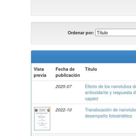
Ordenar por:
Vista
Fecha de
Título
previa
publicación
2025-07
Efecto de los nanotubos de
antioxidante y respuesta 
capsici
2022-10
Translocación de nanotubo
desempeño fotosintético