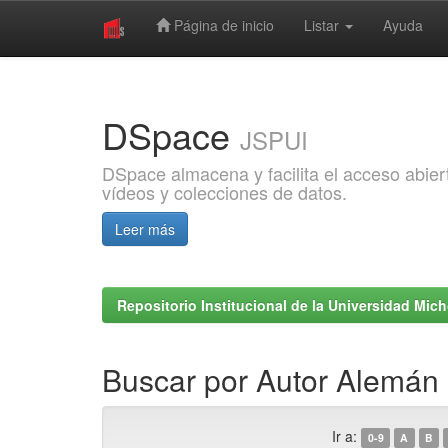
Página de inicio
Listar
Ayuda
Skip
navigation
DSpace
JSPUI
DSpace almacena y facilita el acceso abiert
vídeos y colecciones de datos.
Leer más
Repositorio Institucional de la Universidad Mi
Buscar por Autor Alemán
Ir a:
0-9
A
B