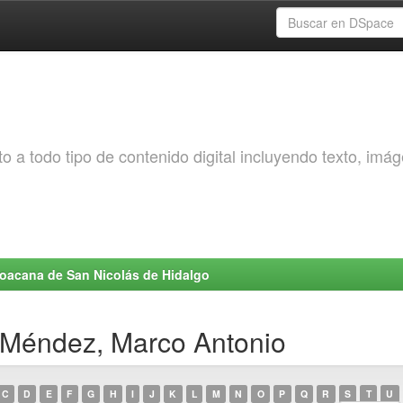
o a todo tipo de contenido digital incluyendo texto, imá
choacana de San Nicolás de Hidalgo
 Méndez, Marco Antonio
C
D
E
F
G
H
I
J
K
L
M
N
O
P
Q
R
S
T
U