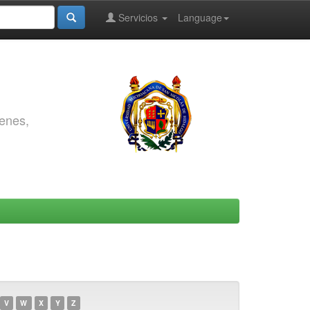
Servicios
Language
genes,
V
W
X
Y
Z