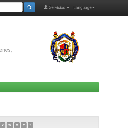
Servicios
Language
genes,
V
W
X
Y
Z