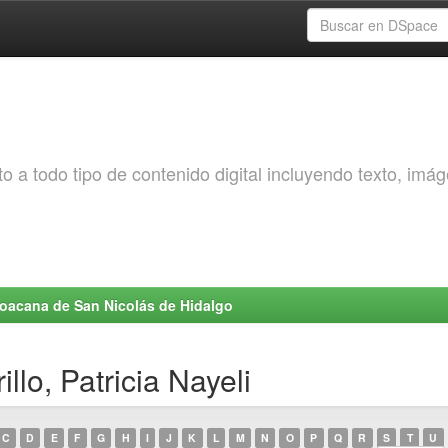
o a todo tipo de contenido digital incluyendo texto, imá
choacana de San Nicolás de Hidalgo
llo, Patricia Nayeli
C
D
E
F
G
H
I
J
K
L
M
N
O
P
Q
R
S
T
U