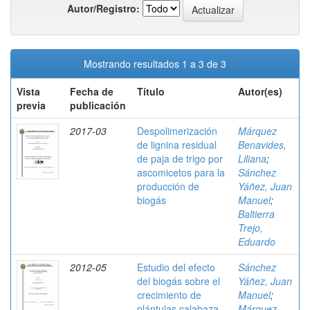
Autor/Registro:
Mostrando resultados 1 a 3 de 3
Vista
Fecha de
Título
Autor(es)
previa
publicación
2017-03
Despolimerización
Márquez
de lignina residual
Benavides,
de paja de trigo por
Liliana
;
ascomicetos para la
Sánchez
producción de
Yáñez, Juan
biogás
Manuel
;
Baltierra
Trejo,
Eduardo
2012-05
Estudio del efecto
Sánchez
del biogás sobre el
Yáñez, Juan
crecimiento de
Manuel
;
plántulas calabaza
Márquez