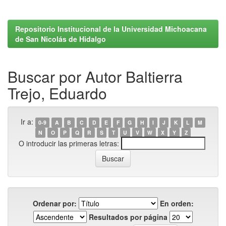
Repositorio Institucional de la Universidad Michoacana
de San Nicolás de Hidalgo
Buscar por Autor Baltierra
Trejo, Eduardo
Ir a:
0-9
A
B
C
D
E
F
G
H
I
J
K
L
M
N
O
P
Q
R
S
T
U
V
W
X
Y
Z
O introducir las primeras letras:
Ordenar por:
En orden:
Resultados por página