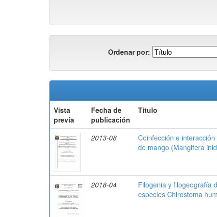
Ordenar por:
Vista
Fecha de
Título
previa
publicación
2013-08
Coinfección e interacció
de mango (Mangifera inid
2018-04
Filogenia y filogeografía
especies Chirostoma humb