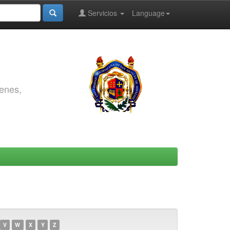
Servicios
Language
genes,
V
W
X
Y
Z