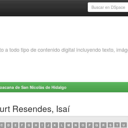
o a todo tipo de contenido digital incluyendo texto, imá
choacana de San Nicolás de Hidalgo
urt Resendes, Isaí
C
D
E
F
G
H
I
J
K
L
M
N
O
P
Q
R
S
T
U