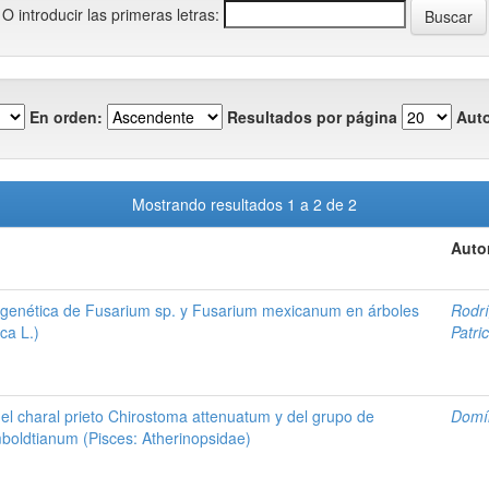
O introducir las primeras letras:
En orden:
Resultados por página
Auto
Mostrando resultados 1 a 2 de 2
Auto
n genética de Fusarium sp. y Fusarium mexicanum en árboles
Rodrí
ca L.)
Patric
 del charal prieto Chirostoma attenuatum y del grupo de
Domí
oldtianum (Pisces: Atherinopsidae)