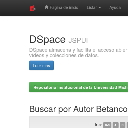
Página de inicio
Listar
Ayuda
Skip
navigation
DSpace
JSPUI
DSpace almacena y facilita el acceso abiert
vídeos y colecciones de datos.
Leer más
Repositorio Institucional de la Universidad Mi
Buscar por Autor Betanco
Ir a:
0-9
A
B