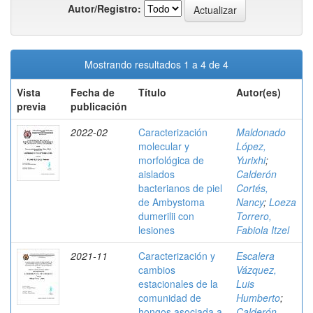
Autor/Registro:
Mostrando resultados 1 a 4 de 4
Vista
Fecha de
Título
Autor(es)
previa
publicación
2022-02
Caracterización
Maldonado
molecular y
López,
morfológica de
Yurixhi
;
aislados
Calderón
bacterianos de piel
Cortés,
de Ambystoma
Nancy
;
Loeza
dumerilii con
Torrero,
lesiones
Fabiola Itzel
2021-11
Caracterización y
Escalera
cambios
Vázquez,
estacionales de la
Luis
comunidad de
Humberto
;
hongos asociada a
Calderón