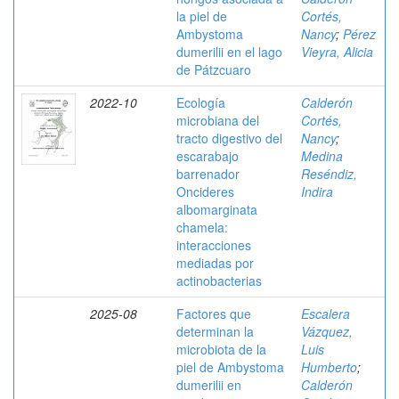
la piel de
Cortés,
Ambystoma
Nancy
;
Pérez
dumerilii en el lago
Vieyra, Alicia
de Pátzcuaro
2022-10
Ecología
Calderón
microbiana del
Cortés,
tracto digestivo del
Nancy
;
escarabajo
Medina
barrenador
Reséndiz,
Oncideres
Indira
albomarginata
chamela:
interacciones
mediadas por
actinobacterias
2025-08
Factores que
Escalera
determinan la
Vázquez,
microbiota de la
Luis
piel de Ambystoma
Humberto
;
dumerilii en
Calderón