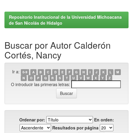
Repositorio Institucional de la Universidad Michoacana
de San Nicolás de Hidalgo
Buscar por Autor Calderón
Cortés, Nancy
Ir a:
0-9
A
B
C
D
E
F
G
H
I
J
K
L
M
N
O
P
Q
R
S
T
U
V
W
X
Y
Z
O introducir las primeras letras:
Ordenar por:
En orden:
Resultados por página