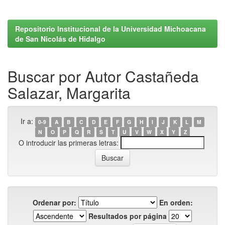
Repositorio Institucional de la Universidad Michoacana
de San Nicolás de Hidalgo
Buscar por Autor Castañeda
Salazar, Margarita
Ir a:
0-9
A
B
C
D
E
F
G
H
I
J
K
L
M
N
O
P
Q
R
S
T
U
V
W
X
Y
Z
O introducir las primeras letras:
Ordenar por:
En orden:
Resultados por página