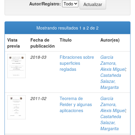
Autor/Registro:
Mostrando resultados 1 a 2 de 2
Vista
Fecha de
Título
Autor(es)
previa
publicación
2018-03
Fibraciones sobre
García
superficies
Zamora,
regladas
Alexis Miguel
;
Castañeda
Salazar,
Margarita
2011-02
Teorema de
García
Reider y algunas
Zamora,
aplicaciones
Alexis Miguel
;
Castañeda
Salazar,
Margarita