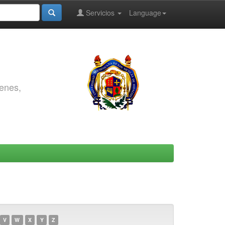
Servicios
Language
genes,
V
W
X
Y
Z