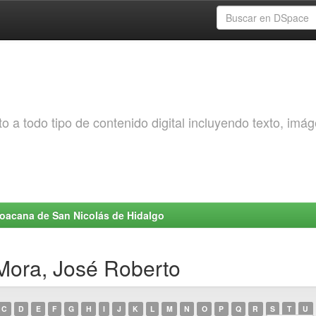
o a todo tipo de contenido digital incluyendo texto, imá
choacana de San Nicolás de Hidalgo
 Mora, José Roberto
C
D
E
F
G
H
I
J
K
L
M
N
O
P
Q
R
S
T
U