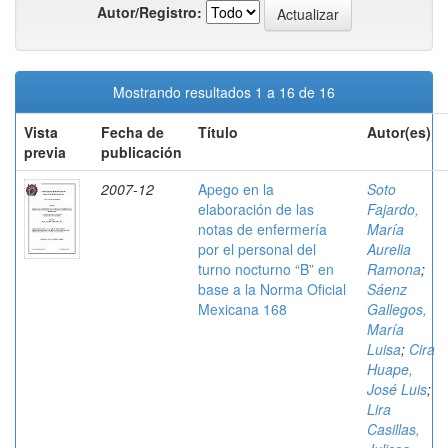
Autor/Registro:
Mostrando resultados 1 a 16 de 16
Vista
Fecha de
Título
Autor(es)
previa
publicación
2007-12
Apego en la
Soto
elaboración de las
Fajardo,
notas de enfermería
María
por el personal del
Aurelia
turno nocturno “B” en
Ramona
;
base a la Norma Oficial
Sáenz
Mexicana 168
Gallegos,
María
Luisa
;
Cira
Huape,
José Luis
;
Lira
Casillas,