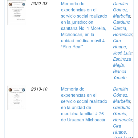
2022-03
Memoria de
Damián
experiencias en el
Gómez,
servicio social realizado
Marbella
;
en la jurisdicción
Garduño
sanitaria No. 1 Morelia,
García,
Michoacán, en la
Hortencia
;
unidad médica móvil 4
Cira
“Pino Real”
Huape,
José Luis
;
Espinoza
Mejía,
Bianca
Yaneth
2019-10
Memoria de
Damián
experiencias en el
Gómez,
servicio social realizado
Marbella
;
en la unidad de
Garduño
medicina familiar # 76
García,
de Uruapan Michoacán
Hortencia
;
Cira
Huape,