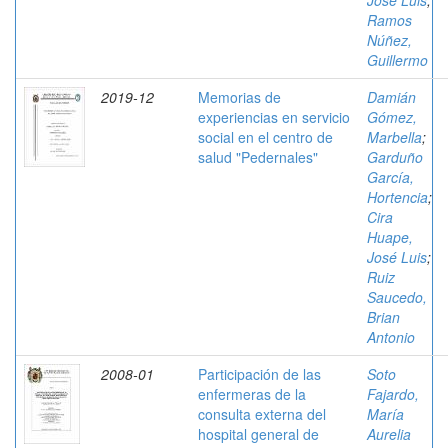
José Luis
;
Ramos
Núñez,
Guillermo
2019-12
Memorias de
Damián
experiencias en servicio
Gómez,
social en el centro de
Marbella
;
salud "Pedernales"
Garduño
García,
Hortencia
;
Cira
Huape,
José Luis
;
Ruiz
Saucedo,
Brian
Antonio
2008-01
Participación de las
Soto
enfermeras de la
Fajardo,
consulta externa del
María
hospital general de
Aurelia