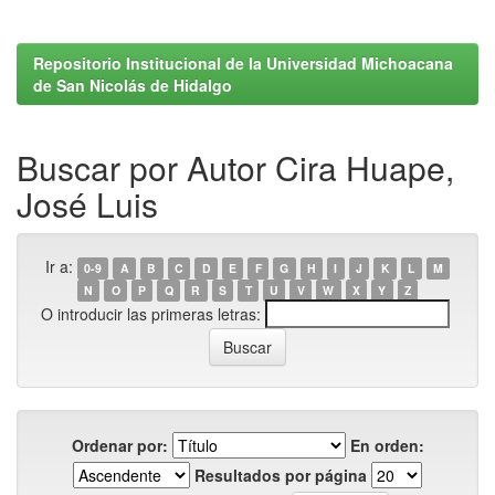
Repositorio Institucional de la Universidad Michoacana
de San Nicolás de Hidalgo
Buscar por Autor Cira Huape,
José Luis
Ir a:
0-9
A
B
C
D
E
F
G
H
I
J
K
L
M
N
O
P
Q
R
S
T
U
V
W
X
Y
Z
O introducir las primeras letras:
Ordenar por:
En orden:
Resultados por página