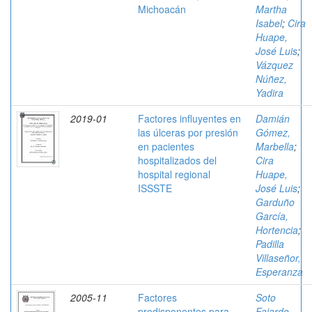
Michoacán
Martha
Isabel
;
Cira
Huape,
José Luis
;
Vázquez
Núñez,
Yadira
2019-01
Factores influyentes en
Damián
las úlceras por presión
Gómez,
en pacientes
Marbella
;
hospitalizados del
Cira
hospital regional
Huape,
ISSSTE
José Luis
;
Garduño
García,
Hortencia
;
Padilla
Villaseñor,
Esperanza
2005-11
Factores
Soto
predisponentes para
Fajardo,