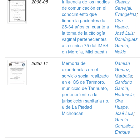
2006-05
Influencia de los medios
Chávez
de comunicación en el
Carvajal,
conocimiento que
Evangelina
;
tienen la pacientes de
Cira
25-64 años en cuanto a
Huape,
la toma de la citología
José Luis
;
vaginal pertenecientes
Domínguez
a la clínica 75 del IMSS
García,
en Morelia, Michoacán
Neide
2020-11
Memoria de
Damián
experiencias en el
Gómez,
servicio social realizado
Marbella
;
en el CS de Tarimoro,
Garduño
municipio de Tanhuato,
García,
perteneciente a la
Hortensia
;
jurisdicción sanitaria no.
Cira
6 de La Piedad
Huape,
Michoacán
José Luis
;
García
González,
Enrique