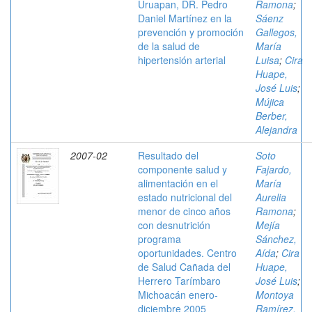
Uruapan, DR. Pedro
Ramona
;
Daniel Martínez en la
Sáenz
prevención y promoción
Gallegos,
de la salud de
María
hipertensión arterial
Luisa
;
Cira
Huape,
José Luis
;
Mújica
Berber,
Alejandra
2007-02
Resultado del
Soto
componente salud y
Fajardo,
alimentación en el
María
estado nutricional del
Aurelia
menor de cinco años
Ramona
;
con desnutrición
Mejía
programa
Sánchez,
oportunidades. Centro
Aída
;
Cira
de Salud Cañada del
Huape,
Herrero Tarímbaro
José Luis
;
Michoacán enero-
Montoya
diciembre 2005
Ramírez,