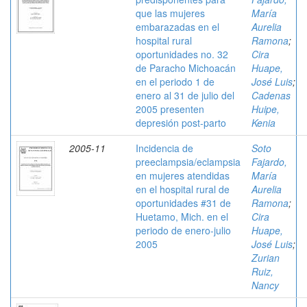
que las mujeres
María
embarazadas en el
Aurelia
hospital rural
Ramona
;
oportunidades no. 32
Cira
de Paracho Michoacán
Huape,
en el periodo 1 de
José Luis
;
enero al 31 de julio del
Cadenas
2005 presenten
Huipe,
depresión post-parto
Kenia
2005-11
Incidencia de
Soto
preeclampsia/eclampsia
Fajardo,
en mujeres atendidas
María
en el hospital rural de
Aurelia
oportunidades #31 de
Ramona
;
Huetamo, Mich. en el
Cira
periodo de enero-julio
Huape,
2005
José Luis
;
Zurian
Ruiz,
Nancy