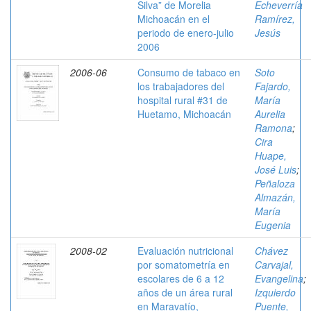
Silva” de Morelia
Echeverría
Michoacán en el
Ramírez,
periodo de enero-julio
Jesús
2006
2006-06
Consumo de tabaco en
Soto
los trabajadores del
Fajardo,
hospital rural #31 de
María
Huetamo, Michoacán
Aurelia
Ramona
;
Cira
Huape,
José Luis
;
Peñaloza
Almazán,
María
Eugenia
2008-02
Evaluación nutricional
Chávez
por somatometría en
Carvajal,
escolares de 6 a 12
Evangelina
;
años de un área rural
Izquierdo
en Maravatío,
Puente,